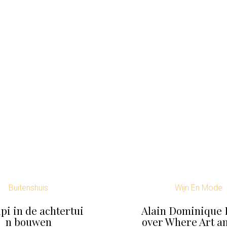
Buitenshuis
Wijn En Mode
ipi in de achtertui
Alain Dominique 
n bouwen
over Where Art a