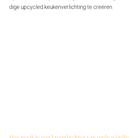
dige upcycled keukenverlichting te creëren.
Hoe maak je een kroonluchter van oude wijnfle