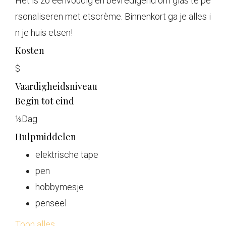
Het is zo eenvoudig en bevredigend om glas te pe
rsonaliseren met etscrème. Binnenkort ga je alles i
n je huis etsen!
Kosten
$
Vaardigheidsniveau
Begin tot eind
½
Dag
Hulpmiddelen
elektrische tape
pen
hobbymesje
penseel
Toon alles